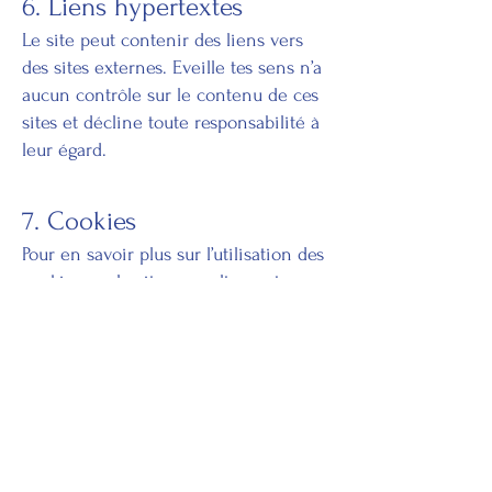
6. Liens hypertextes
Le site peut contenir des liens vers
des sites externes. Eveille tes sens n’a
aucun contrôle sur le contenu de ces
sites et décline toute responsabilité à
leur égard.
7. Cookies
Pour en savoir plus sur l’utilisation des
cookies sur le site, consultez notre
Politique de confidentialité
8. Loi applicable
Les présentes mentions légales sont
régies par la loi française. Tout litige
relatif à leur interprétation ou