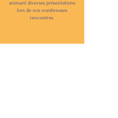
animant diverses présentations
lors de nos nombreuses
rencontres.
Alimentation et longévité
(le régime des “Zones bleues”)